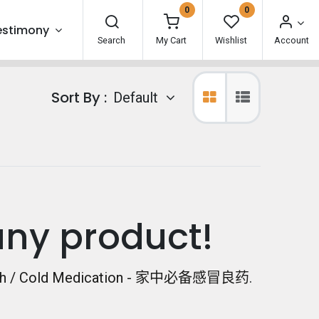
0
0
estimony
Search
My Cart
Wishlist
Account
Sort By :
Default
any product!
 / Cold Medication - 家中必备感冒良药
.