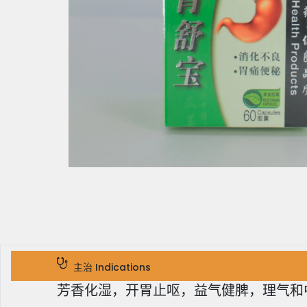
主治 Indications
芳香化湿，开胃止呕，益气健脾，理气和