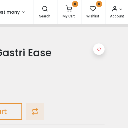
0
0
estimony
Search
My Cart
Wishlist
Account
astri Ease
rt