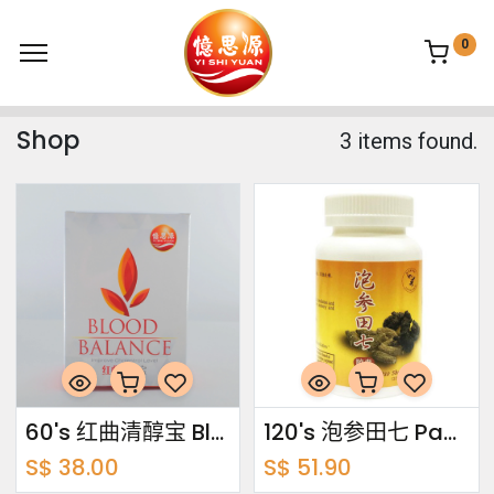
0
Shop
3 items found.
60's 红曲清醇宝 Blood Balance
120's 泡参田七 Pao Shen Tian Qi
S$
38.00
S$
51.90